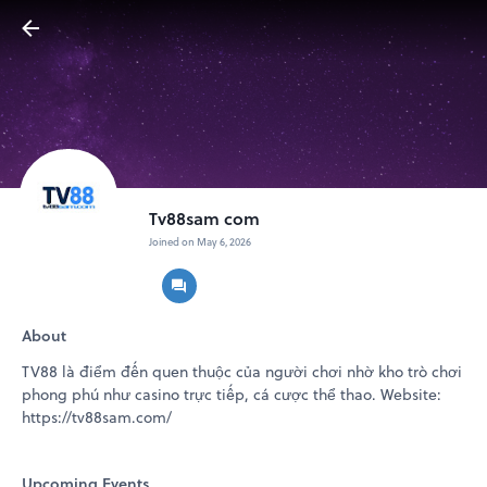
Tv88sam com
Joined on May 6, 2026
About
TV88 là điểm đến quen thuộc của người chơi nhờ kho trò chơi
phong phú như casino trực tiếp, cá cược thể thao. Website:
https://tv88sam.com/
Upcoming Events