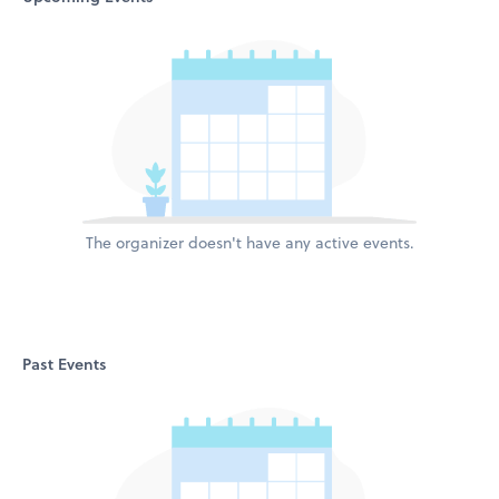
The organizer doesn't have any active events.
Past Events