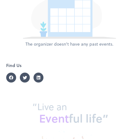
The organizer doesn't have any past events.
Find Us
“Live an
Event
ful life”