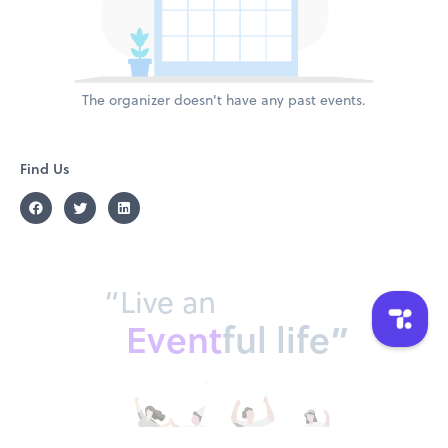
The organizer doesn't have any past events.
Find Us
“Live an
Event
ful life”