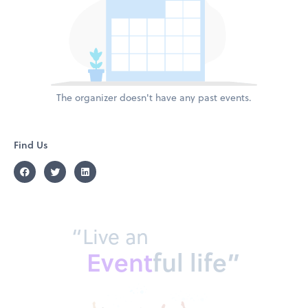
The organizer doesn't have any past events.
Find Us
“Live an
Event
ful life”