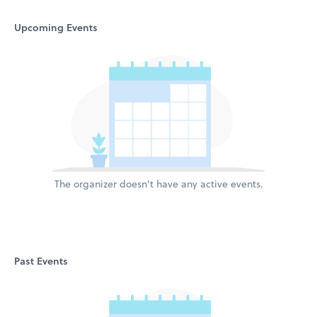
Upcoming Events
The organizer doesn't have any active events.
Past Events