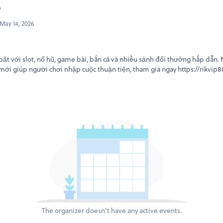
P
May 14, 2026
bật với slot, nổ hũ, game bài, bắn cá và nhiều sảnh đổi thưởng hấp dẫn.
ới giúp người chơi nhập cuộc thuận tiện, tham gia ngay https://rikvip8
The organizer doesn't have any active events.