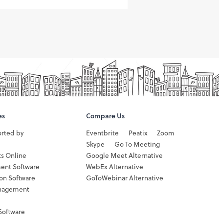
es
Compare Us
orted by
Eventbrite
Peatix
Zoom
Skype
Go To Meeting
ts Online
Google Meet Alternative
ent Software
WebEx Alternative
ion Software
GoToWebinar Alternative
nagement
Software