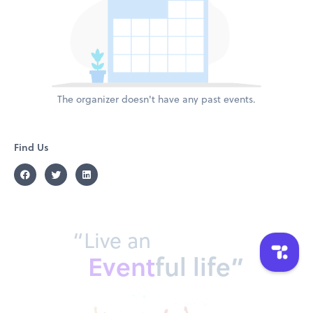
The organizer doesn't have any past events.
Find Us
“Live an
Event
ful life”