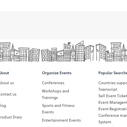
About
Organize Events
Popular Search
About us
Conferences
Countries supp
Townscript
Workshops and
ontact us
Sell Event Ticke
Trainings
Event Managem
Blog
Sports and Fitness
Event Registrat
Events
Conference ma
roduct Diary
Entertainment Events
System