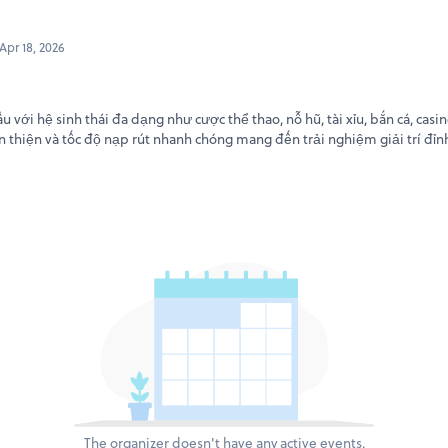
Apr 18, 2026
 với hệ sinh thái đa dạng như cược thể thao, nỗ hũ, tài xỉu, bắn cá, casin
 thiện và tốc độ nạp rút nhanh chóng mang đến trải nghiệm giải trí đỉnh 
The organizer doesn't have any active events.