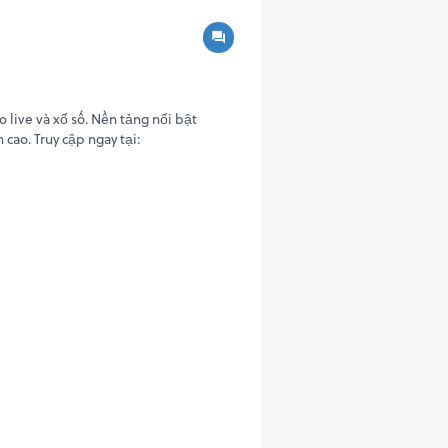
o live và xổ số. Nền tảng nổi bật
cao. Truy cập ngay tại: