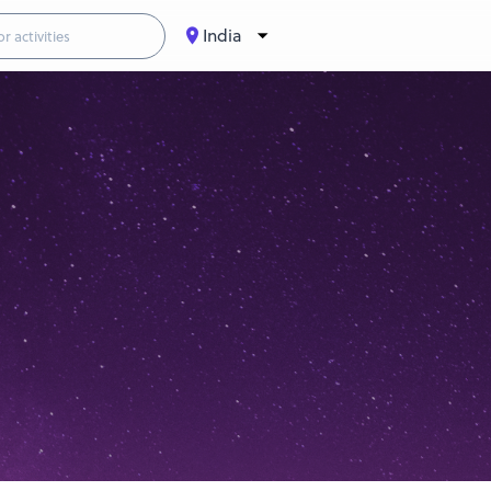
India