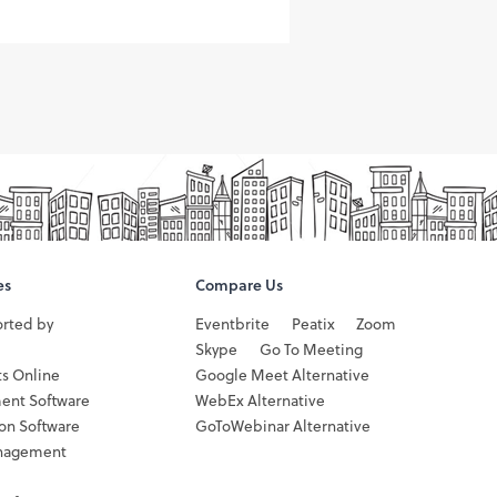
es
Compare Us
orted by
Eventbrite
Peatix
Zoom
Skype
Go To Meeting
ts Online
Google Meet Alternative
ent Software
WebEx Alternative
ion Software
GoToWebinar Alternative
nagement