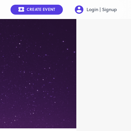
Login | Signup
CREATE EVENT