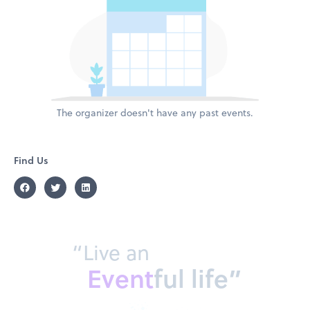
The organizer doesn't have any past events.
Find Us
“Live an
Event
ful life”