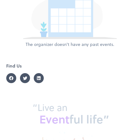
The organizer doesn't have any past events.
Find Us
“Live an
Event
ful life”