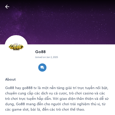
Go88
Joined on Jan 2, 2025
About
Go88 hay go888 tv là một nền tảng giải trí trực tuyến nổi bật,
chuyên cung cấp các dịch vụ cá cược, trò chơi casino và các
trò chơi trực tuyến hấp dẫn. Với giao diện thân thiện và dễ sử
dụng, Go88 mang đến cho người chơi trải nghiệm thú vị, từ
các game slot, bài lá, đến các trò chơi thể thao.