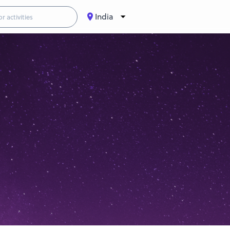
India