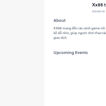
Xx88 
Joined on 
About
XX88 mang đến các sảnh game nổi bật
kế dễ nhìn, giúp người chơi thao tá
giao dịch
Upcoming Events