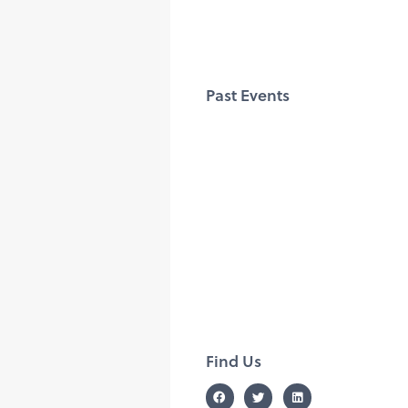
Past Events
Find Us