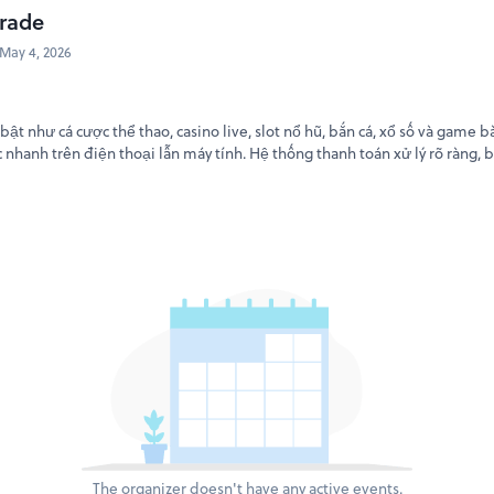
trade
May 4, 2026
 như cá cược thể thao, casino live, slot nổ hũ, bắn cá, xổ số và game b
c nhanh trên điện thoại lẫn máy tính. Hệ thống thanh toán xử lý rõ ràng,
The organizer doesn't have any active events.