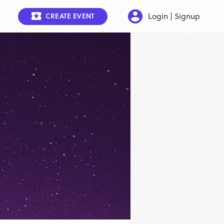
Login | Signup
CREATE EVENT