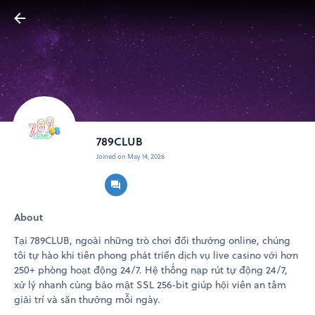
789CLUB
Joined on May 14, 2026
About
Tại 789CLUB, ngoài những trò chơi đổi thưởng online, chúng
tôi tự hào khi tiên phong phát triển dịch vụ live casino với hơn
250+ phòng hoạt động 24/7. Hệ thống nạp rút tự động 24/7,
xử lý nhanh cùng bảo mật SSL 256-bit giúp hội viên an tâm
giải trí và săn thưởng mỗi ngày.