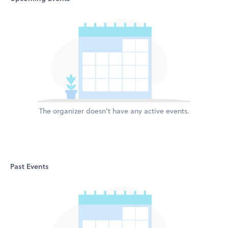
The organizer doesn't have any active events.
Past Events