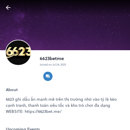
6623betme
Joined on Jul 24, 2025
About
6623 ghi dấu ấn mạnh mẽ trên thị trường nhờ vào tỷ lệ kèo
cạnh tranh, thanh toán siêu tốc và kho trò chơi đa dạng
WEBSITE: https://6623bet.me/
Upcoming Events