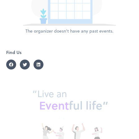
The organizer doesn't have any past events.
Find Us
“Live an
Event
ful life”